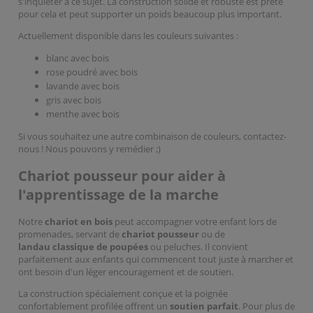
s'inquiéter à ce sujet. La construction solide et robuste est prête
pour cela et peut supporter un poids beaucoup plus important.
Actuellement disponible dans les couleurs suivantes :
blanc avec bois
rose poudré avec bois
lavande avec bois
gris avec bois
menthe avec bois
Si vous souhaitez une autre combinaison de couleurs, contactez-
nous ! Nous pouvons y remédier ;)
Chariot pousseur pour aider à
l'apprentissage de la marche
Notre
chariot en bois
peut accompagner votre enfant lors de
promenades, servant de
chariot pousseur
ou de
landau classique de poupées
ou peluches. Il convient
parfaitement aux enfants qui commencent tout juste à marcher et
ont besoin d'un léger encouragement et de soutien.
La construction spécialement conçue et la poignée
confortablement profilée offrent un
soutien parfait
. Pour plus de