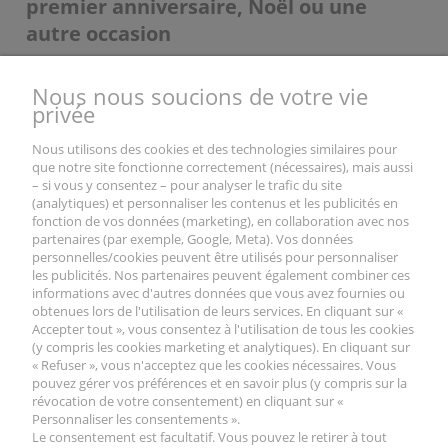
premier anniversaire, Noël ou une
autre occasion
Les jouets personnalisés
sont toujours un
cadeau
Nous nous soucions de votre vie
exceptionnel
, créé spécialement pour une personne particulière.
privée
Nos poussettes sont généralement en tête de liste des cadeaux
pour le premier anniversaire et ravissent les enfants tout comme
les adultes. Elles deviennent souvent l'accessoire principal des
Nous utilisons des cookies et des technologies similaires pour
séances photo d'anniversaire. Elles restent donc dans les
que notre site fonctionne correctement (nécessaires), mais aussi
mémoires et sur les photos transmises de génération en
– si vous y consentez – pour analyser le trafic du site
génération.
(analytiques) et personnaliser les contenus et les publicités en
fonction de vos données (marketing), en collaboration avec nos
partenaires (par exemple, Google, Meta). Vos données
Tout le contenu présenté dans la boutique TukuTuk est soumis au droit
personnelles/cookies peuvent être utilisés pour personnaliser
d'auteur. La copie, le traitement, la diffusion de tout ou partie de ce matériel
les publicités. Nos partenaires peuvent également combiner ces
sans l'autorisation de l'auteur sont interdits.
informations avec d'autres données que vous avez fournies ou
obtenues lors de l'utilisation de leurs services. En cliquant sur «
Accepter tout », vous consentez à l'utilisation de tous les cookies
(y compris les cookies marketing et analytiques). En cliquant sur
« Refuser », vous n'acceptez que les cookies nécessaires. Vous
pouvez gérer vos préférences et en savoir plus (y compris sur la
révocation de votre consentement) en cliquant sur «
Personnaliser les consentements ».
VOTRE COMPTE
Le consentement est facultatif. Vous pouvez le retirer à tout