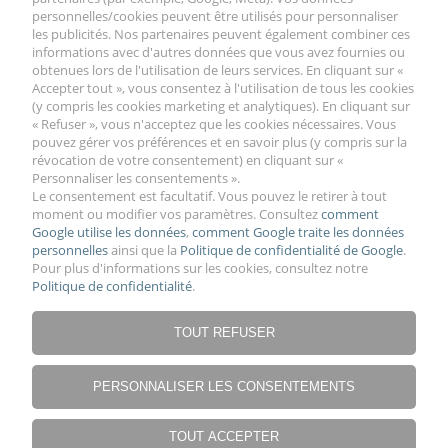
Besoin d'aide ? Appelez-nous !
personnelles/cookies peuvent être utilisés pour personnaliser
+48 513 258 440
les publicités. Nos partenaires peuvent également combiner ces
informations avec d'autres données que vous avez fournies ou
Płouszowice Kolonia 137A, 21-008
obtenues lors de l'utilisation de leurs services. En cliquant sur «
Jastków
Accepter tout », vous consentez à l'utilisation de tous les cookies
(y compris les cookies marketing et analytiques). En cliquant sur
« Refuser », vous n'acceptez que les cookies nécessaires. Vous
pouvez gérer vos préférences et en savoir plus (y compris sur la
révocation de votre consentement) en cliquant sur «
Personnaliser les consentements ».
VOTRE COMPTE
Le consentement est facultatif. Vous pouvez le retirer à tout
moment ou modifier vos paramètres. Consultez
comment
Google utilise les données
,
comment Google traite les données
personnelles
ainsi que la
Politique de confidentialité de Google
.
TRAITEMENT ET SERVICE
Pour plus d'informations sur les cookies, consultez notre
Politique de confidentialité
.
INFORMATIONS LÉGALES
TOUT REFUSER
NOTRE SOCIÉTÉ
PERSONNALISER LES CONSENTEMENTS
TOUT ACCEPTER