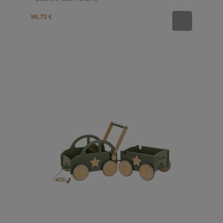
98,72 €