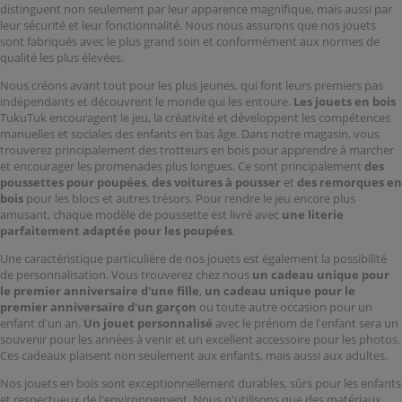
distinguent non seulement par leur apparence magnifique, mais aussi par
leur sécurité et leur fonctionnalité. Nous nous assurons que nos jouets
sont fabriqués avec le plus grand soin et conformément aux normes de
qualité les plus élevées.
Nous créons avant tout pour les plus jeunes, qui font leurs premiers pas
indépendants et découvrent le monde qui les entoure.
Les jouets en bois
TukuTuk encouragent le jeu, la créativité et développent les compétences
manuelles et sociales des enfants en bas âge. Dans notre magasin, vous
trouverez principalement des trotteurs en bois pour apprendre à marcher
et encourager les promenades plus longues. Ce sont principalement
des
poussettes pour poupées
,
des voitures à pousser
et
des remorques en
bois
pour les blocs et autres trésors. Pour rendre le jeu encore plus
amusant, chaque modèle de poussette est livré avec
une literie
parfaitement adaptée pour les poupées
.
Une caractéristique particulière de nos jouets est également la possibilité
de personnalisation. Vous trouverez chez nous
un cadeau unique pour
le premier anniversaire d'une fille
,
un cadeau unique pour le
premier anniversaire d'un garçon
ou toute autre occasion pour un
enfant d'un an.
Un jouet personnalisé
avec le prénom de l'enfant sera un
souvenir pour les années à venir et un excellent accessoire pour les photos.
Ces cadeaux plaisent non seulement aux enfants, mais aussi aux adultes.
Nos jouets en bois sont exceptionnellement durables, sûrs pour les enfants
et respectueux de l'environnement. Nous n'utilisons que des matériaux