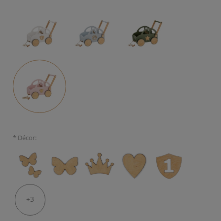
*
Décor:
+3