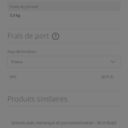
Poids du produit
3,5 kg
Frais de port
Le prix ne comprend pas les éventuels coûts de paiement.
Pays de livraison:
DHL
20,51 €
Produits similaires
Voiture avec remorque et personnalisation - First Road