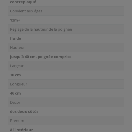
contreplaqué
Convient aux âges
12m+
Réglage de la hauteur de la poignée
fluide
Hauteur
jusqu'à 40 cm, poignée comprise
Largeur
30 cm
Longueur
46 cm
Décor
des deux côtés
Prénom
à l'intérieur