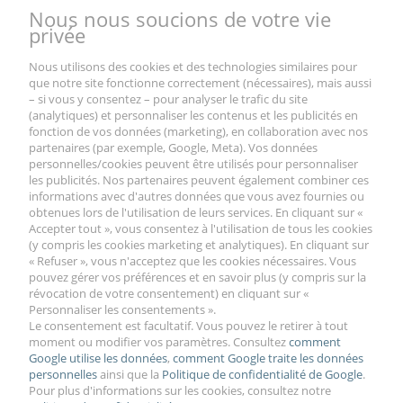
Nous nous soucions de votre vie
privée
Nous utilisons des cookies et des technologies similaires pour
que notre site fonctionne correctement (nécessaires), mais aussi
– si vous y consentez – pour analyser le trafic du site
(analytiques) et personnaliser les contenus et les publicités en
Avis sur le produit (0)
fonction de vos données (marketing), en collaboration avec nos
partenaires (par exemple, Google, Meta). Vos données
personnelles/cookies peuvent être utilisés pour personnaliser
les publicités. Nos partenaires peuvent également combiner ces
Tous les avis (positifs et négatifs) sont affichés. Nous ne vérifions
informations avec d'autres données que vous avez fournies ou
pas s'ils proviennent de clients qui ont acheté le produit.
obtenues lors de l'utilisation de leurs services. En cliquant sur «
Accepter tout », vous consentez à l'utilisation de tous les cookies
(y compris les cookies marketing et analytiques). En cliquant sur
« Refuser », vous n'acceptez que les cookies nécessaires. Vous
pouvez gérer vos préférences et en savoir plus (y compris sur la
révocation de votre consentement) en cliquant sur «
Personnaliser les consentements ».
VOTRE COMPTE
Le consentement est facultatif. Vous pouvez le retirer à tout
moment ou modifier vos paramètres. Consultez
comment
Google utilise les données
,
comment Google traite les données
personnelles
ainsi que la
Politique de confidentialité de Google
.
TRAITEMENT ET SERVICE
Pour plus d'informations sur les cookies, consultez notre