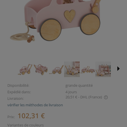
Disponibilité:
grande quantité
Expédié dans:
4 jours
20,51 €
- DHL
(France)
Livraison:
Le prix ne comprend pas les éventuels coûts de paiement.
vérifier les méthodes de livraison
102,31 €
Prix:
Variantes de couleurs