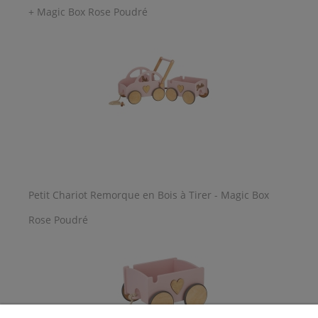
+ Magic Box Rose Poudré
Petit Chariot Remorque en Bois à Tirer - Magic Box
Rose Poudré