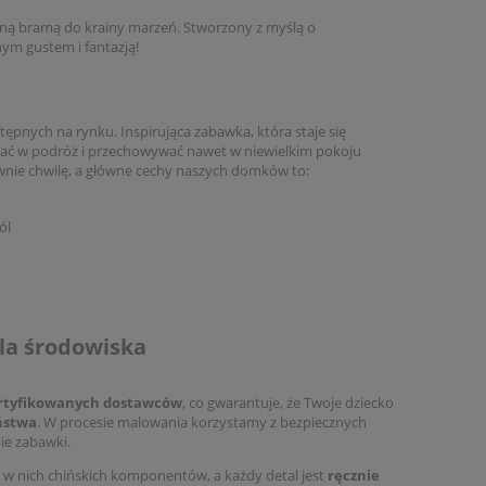
zną bramą do krainy marzeń. Stworzony z myślą o
nym gustem i fantazją!
ępnych na rynku. Inspirująca zabawka, która staje się
rać w podróż i przechowywać nawet w niewielkim pokoju
ownie chwilę, a główne cechy naszych domków to:
ról
dla środowiska
rtyfikowanych dostawców
, co gwarantuje, że Twoje dziecko
ństwa
. W procesie malowania korzystamy z bezpiecznych
nie zabawki.
ie w nich chińskich komponentów, a każdy detal jest
ręcznie