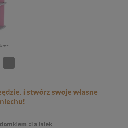
Sweet
zędzie, i stwórz swoje własne
miechu!
 domkiem dla lalek