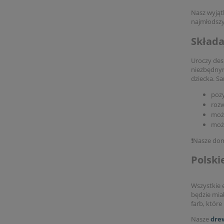
Nasz wyjąt
najmłodszy
Składa
Uroczy des
niezbędnym
dziecka. S
poz
rozw
możn
może
❗Nasze dom
Polski
Wszystkie
będzie mia
farb, które
Nasze
dre