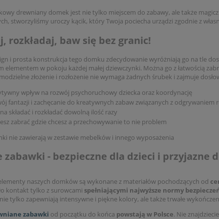
kowy drewniany domek jest nie tylko miejscem do zabawy, ale także magic
ch, stworzyliśmy uroczy kącik, który Twoja pociecha urządzi zgodnie z włas
j, rozkładaj, baw się bez granic!
ign i prosta konstrukcja tego domku zdecydowanie wyróżniają go na tle dost
 elementem w pokoju każdej małej dziewczynki. Można go z łatwością zab
amodzielne złożenie i rozłożenie nie wymaga żadnych śrubek i zajmuje dosł
ytywny wpływ na rozwój psychoruchowy dziecka oraz koordynację
ój fantazji i zachęcanie do kreatywnych zabaw związanych z odgrywaniem 
a składać i rozkładać dowolną ilość razy
sz zabrać gdzie chcesz a przechowywanie to nie problem
ki nie zawierają w zestawie mebelków i innego wyposażenia
e zabawki - bezpieczne dla dzieci i przyjazne 
 elementy naszych domków są wykonane z materiałów pochodzących od
ce
ło kontakt tylko z surowcami
spełniającymi najwyższe normy bezpiecze
 nie tylko zapewniają intensywne i piękne kolory, ale także trwałe wykończe
wniane zabawki
od początku do końca
powstają w Polsce
. Nie znajdziec