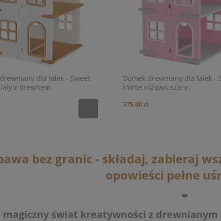
rewniany dla lalek - Sweet
Domek drewniany dla lalek - 
iały z drewnem
Home różowo-szary
ł
375,00 zł
awa bez granic - składaj, zabieraj ws
opowieści pełne uś
❤️
 magiczny świat kreatywności z drewnianym