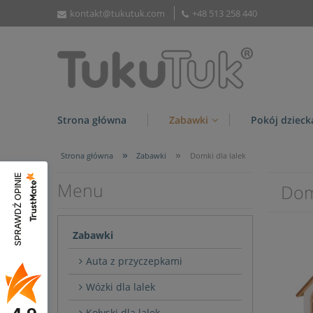
kontakt@tukutuk.com
+48 513 258 440
Strona główna
Zabawki
Pokój dzieck
»
»
Strona główna
Zabawki
Domki dla lalek
SPRAWDŹ OPINIE
Menu
Domk
Zabawki
Auta z przyczepkami
Wózki dla lalek
Kołyski dla lalek