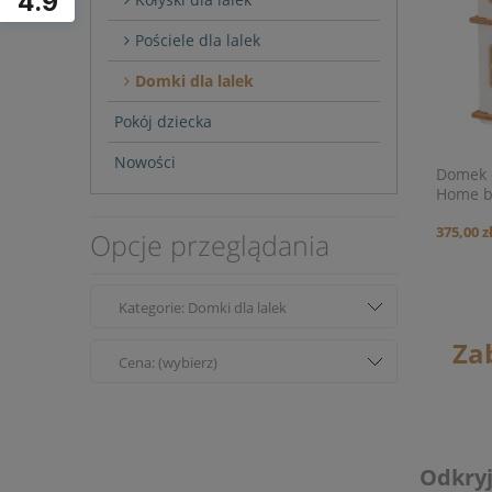
4.9
Pościele dla lalek
Domki dla lalek
Pokój dziecka
Nowości
Domek d
Home b
375,00 z
Opcje przeglądania
Kategorie: Domki dla lalek
Zab
Cena: (wybierz)
Odkryj